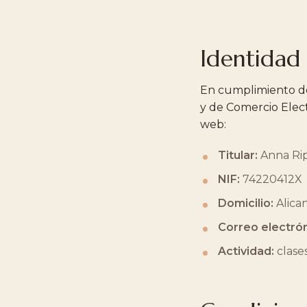
Identidad 
En cumplimiento de 
y de Comercio Electr
web:
Titular:
Anna Rip
NIF:
74220412X
Domicilio:
Alica
Correo electrón
Actividad:
clases