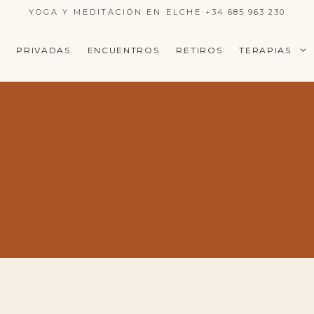
YOGA Y MEDITACIÓN EN ELCHE
·
+34 685 963 230
PRIVADAS
ENCUENTROS
RETIROS
TERAPIAS