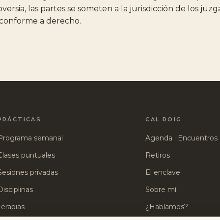
ersia, las partes se someten a la jurisdicción de los juz
conforme a derecho.
PRÁCTICAS
CAL ROIG
Programa semanal
Agenda · Encuentros
Clases puntuales
Retiros
Sesiones privadas
El enclave
Disciplinas
Sobre mí
Terapias
¿Hablamos?