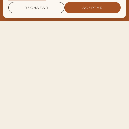
RECHAZAR
ACEPTAR
LA AGENDA VIVA DEL ENCLAVE
Encuentros y Retiros
Próximos encuentros
28
Meditación de Luna Llena en Velero
AGO
19:30 — 22:30