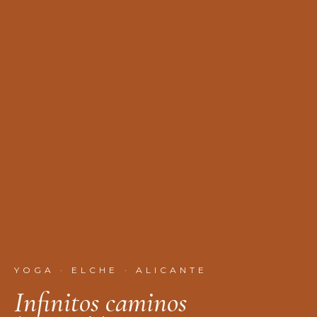
YOGA · ELCHE · ALICANTE
I
n
f
n
i
t
o
s
c
a
m
i
n
o
s