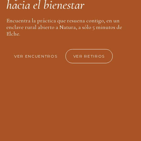
h
a
c
i
a
e
l
b
i
e
n
e
s
t
a
r
Encuentra la práctica que resuena contigo, en un
enclave rural abierto a Natura, a sólo 5 minutos de
Elche.
VER ENCUENTROS
VER RETIROS