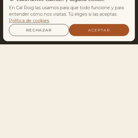
En Cal Roig las usamos para que todo funcione y para
entender cómo nos visitas. Tú eliges si las aceptas.
PRÁCTICAS
Política de cookies
.
Programa semanal
RECHAZAR
ACEPTAR
Clases puntuales
Sesiones privadas
Disciplinas
Terapias
CAL ROIG
Agenda · Encuentros
Retiros
El enclave
Sobre mí