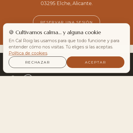
03295 Elche, Alicante.
RESERVAR UNA SESIÓN
🍪 Cultivamos calma… y alguna cookie
En Cal Roig las usamos para que todo funcione y para
entender cómo nos visitas. Tú eliges si las aceptas.
Política de cookies
.
RECHAZAR
ACEPTAR
Infinitos caminos hacia el bienestar, a sólo
5 minutos de Elche.
PRÁCTICAS