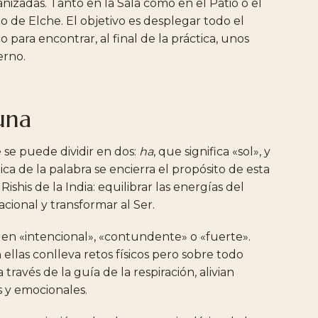
anizadas.
Tanto
en
la
Sala
como
en
el
Patio
o
el
o
de
Elche.
El
objetivo
es
desplegar
todo
el
co
para
encontrar,
al
final
de
la
práctica,
unos
erno.
una
e
se
puede
dividir
en
dos:
ha
,
que
significa
«sol»,
y
ica
de
la
palabra
se
encierra
el
propósito
de
esta
Rishis
de
la
India:
equilibrar
las
energías
del
racional
y
transformar
al
Ser.
gen
«intencional»,
«contundente»
o
«fuerte».
n
ellas
conlleva
retos
físicos
pero
sobre
todo
a
través
de
la
guía
de
la
respiración,
alivian
s
y
emocionales.