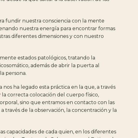
ra
fundir
nuestra
consciencia
con
la
mente
enando
nuestra
energía
para
encontrar
formas
tras
diferentes
dimensiones
y
con
nuestro
vamente
estados
patológicos,
tratando
la
icosomático,
además
de
abrir
la
puerta
al
la
persona.
a
nos
ha
legado
esta
práctica
en
la
que,
a
través
y
la
correcta
colocación
del
cuerpo
físico,
orporal,
sino
que
entramos
en
contacto
con
las
r
a
través
de
la
observación,
la
concentración
y
la
las
capacidades
de
cada
quien,
en
los
diferentes