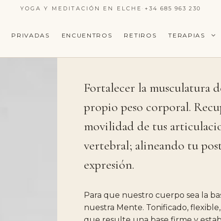
YOGA Y MEDITACIÓN EN ELCHE
·
+34 685 963 230
PRIVADAS
ENCUENTROS
RETIROS
TERAPIAS
Fortalecer
la
musculatura
d
propio
peso
corporal.
Recu
movilidad
de
tus
articulaci
vertebral;
alineando
tu
pos
expresión.
Para
que
nuestro
cuerpo
sea
la
ba
nuestra
Mente.
Tonificado,
flexible,
que
resulte
una
base
firme
y
esta