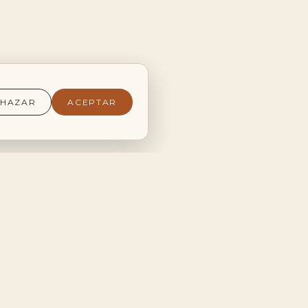
CHAZAR
ACEPTAR
CONTACTO
+34 685 963 230
Camí de Montfort, 153
03295 Elche
Instagram