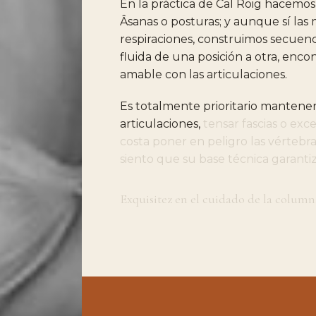
En
la
práctica
de
Cal
Roig
hacemos
Âsanas
o
posturas;
y
aunque
sí
las
respiraciones,
construimos
secuenc
fluida
de
una
posición
a
otra,
encon
amable
con
las
articulaciones.
Es
totalmente
prioritario
mantene
articulaciones,
tensar
fascias
o
exc
costa
poner
en
peligro
las
vértebra
siento
que
su
base
técnica
garanti
Exquisitez
en
el
cuidado
de
la
column