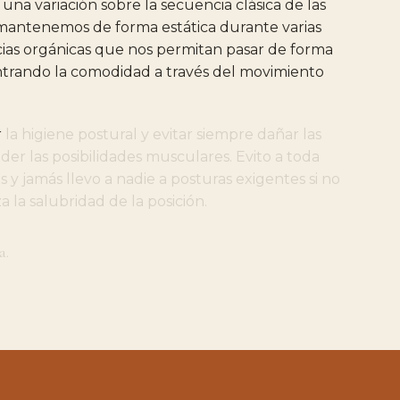
una
variación
sobre
la
secuencia
clásica
de
las
mantenemos
de
forma
estática
durante
varias
ias
orgánicas
que
nos
permitan
pasar
de
forma
trando
la
comodidad
a
través
del
movimiento
r
la
higiene
postural
y
evitar
siempre
dañar
las
eder
las
posibilidades
musculares.
Evito
a
toda
s
y
jamás
llevo
a
nadie
a
posturas
exigentes
si
no
za
la
salubridad
de
la
posición.
a.