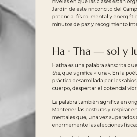
niveles
en
que
las
clases
están
org
Jardín
de
este
rinconcito
del
Camp
potencial
físico,
mental
y
energéti
minutos
de
paz
y
recogimiento
int
Ha
·
Tha
—
sol
y
l
Hatha
es
una
palabra
sánscrita
qu
tha
,
que
significa
«luna».
En
la
poét
práctica
desarrollada
por
los
sabios
cuerpo,
despertar
el
potencial
vib
La
palabra
también
significa
en
ori
Mantener
las
posturas
y
respirar
e
mentales
que,
una
vez
superados
enormemente
las
afecciones
física