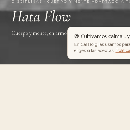
DISCIPLINAS · CUERPO Y MENTE ADAPTADO A T
Hata Flow
Cuerpo y mente, en armonía.
🍪 Cultivamos calma… y
En Cal Roig las usamos para
eliges si las aceptas.
Polític
Infinitos caminos hacia el bienestar, a sólo
5 minutos de Elche.