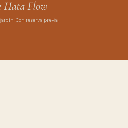
e
Hata
Flow
jardín.
Con
reserva
previa.