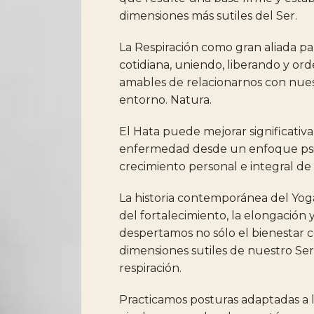
dimensiones
más
sutiles
del
Ser.
La
Respiración
como
gran
aliada
pa
cotidiana,
uniendo,
liberando
y
ord
amables
de
relacionarnos
con
nues
entorno.
Natura.
El
Hata
puede
mejorar
significati
enfermedad
desde
un
enfoque
ps
crecimiento
personal
e
integral
de
La
historia
contemporánea
del
Yog
del
fortalecimiento,
la
elongación
despertamos
no
sólo
el
bienestar
c
dimensiones
sutiles
de
nuestro
Se
respiración.
Practicamos
posturas
adaptadas
a