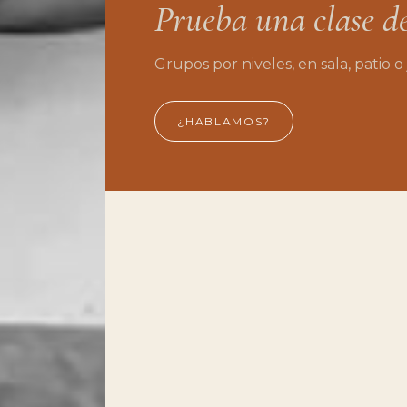
Prueba
una
clase
d
Grupos
por
niveles,
en
sala,
patio
o
¿HABLAMOS?