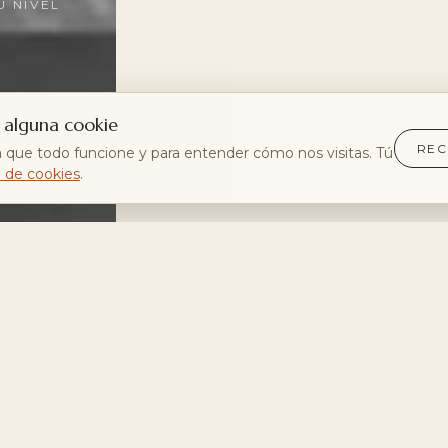
U NIVEL
 alguna cookie
RE
 que todo funcione y para entender cómo nos visitas. Tú
a de cookies
.
PRÁCTICAS
CAL ROIG
Programa semanal
Agenda · Encuentros
Clases puntuales
Retiros
Sesiones privadas
El enclave
Disciplinas
Sobre mí