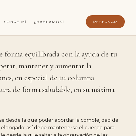
SOBRE MÍ
¿HABLAMOS?
RESERVAR
e
forma
equilibrada
con
la
ayuda
de
tu
perar,
mantener
y
aumentar
la
ones,
en
especial
de
tu
columna
tura
de
forma
saludable,
en
su
máxima
se
desde
la
que
poder
abordar
la
complejidad
de
elongado:
así
debe
mantenerse
el
cuerpo
para
ble
desde
la
que
saltar
a
la
observación
de
las