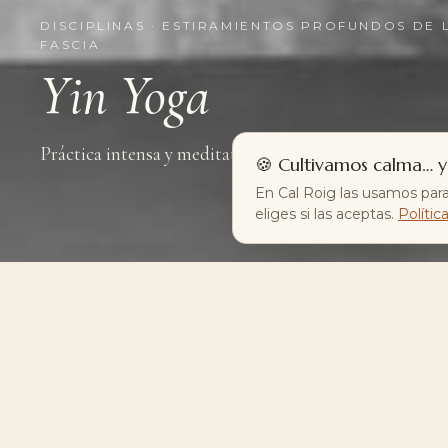
DISCIPLINAS · ESTIRAMIENTOS PROFUNDOS DE 
FASCIA
Yin Yoga
Práctica intensa y meditativa.
🍪 Cultivamos calma… y
En Cal Roig las usamos para
eliges si las aceptas.
Polític
Infinitos caminos hacia el bienestar, a sólo
5 minutos de Elche.