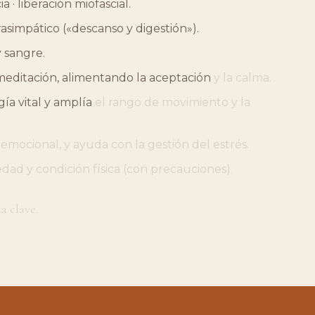
ia
·
liberación
miofascial.
rasimpático
(«descanso
y
digestión»).
y
sangre.
meditación,
alimentando
la
aceptación
y
la
calma.
gía
vital
y
amplía
el
rango
de
movimiento
y
la
emocional,
y
ayuda
con
la
gestión
del
estrés.
edad
y
condición
física
(con
precauciones).
la
clave.