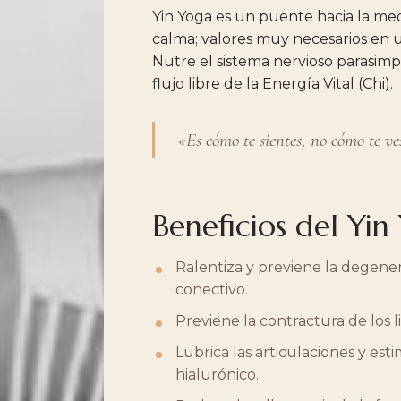
Yin
Yoga
es
un
puente
hacia
la
med
calma;
valores
muy
necesarios
en
Nutre
el
sistema
nervioso
parasimp
flujo
libre
de
la
Energía
Vital
(Chi).
«Es
cómo
te
sientes,
no
cómo
te
ve
Beneficios
del
Yin
Ralentiza
y
previene
la
degener
conectivo.
Previene
la
contractura
de
los
Lubrica
las
articulaciones
y
esti
hialurónico.