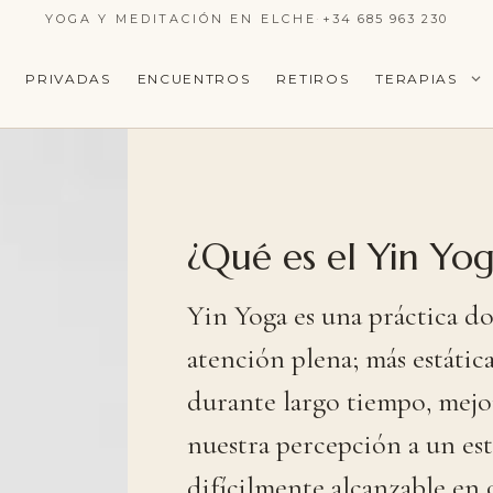
YOGA Y MEDITACIÓN EN ELCHE
·
+34 685 963 230
PRIVADAS
ENCUENTROS
RETIROS
TERAPIAS
¿Qué
es
el
Yin
Yog
Yin
Yoga
es
una
práctica
d
atención
plena;
más
estátic
durante
largo
tiempo,
mejo
nuestra
percepción
a
un
es
difícilmente
alcanzable
en