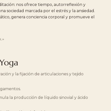
itación:
nos
ofrece
tiempo,
autorreflexión
y
una
sociedad
marcada
por
el
estrés
y
la
ansiedad.
ático,
genera
conciencia
corporal
y
promueve
el
s.»
Yoga
ación
y
la
fijación
de
articulaciones
y
tejido
ligamentos.
mula
la
producción
de
líquido
sinovial
y
ácido