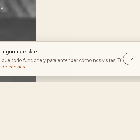
LA
 alguna cookie
RE
 que todo funcione y para entender cómo nos visitas. Tú
a de cookies
.
PRÁCTICAS
CAL ROIG
Programa semanal
Agenda · Encuentros
Clases puntuales
Retiros