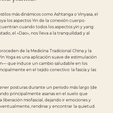
estilos
más
dinámicos
como
Ashtanga
o
Vinyasa,
el
oya
los
aspectos
Yin
de
la
conexión
cuerpo-
cuentran
cuando
todos
los
aspectos
yin
y
yang
stado,
el
«Dao»,
nos
lleva
a
la
tranquilidad
y
al
proceden
de
la
Medicina
Tradicional
China
y
la
Yin
Yoga
es
una
aplicación
suave
de
estimulación
ón—
que
induce
un
cambio
saludable
en
los
incipalmente
en
el
tejido
conectivo:
la
fascia
y
las
ener
posturas
durante
un
periodo
más
largo
(de
zando
principalmente
asanas
en
el
suelo
que
la
liberación
miofascial,
dejando
ir
emociones
y
ventualmente,
rendirse
y
encontrar
la
quietud.