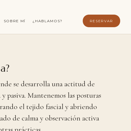
SOBRE MÍ
¿HABLAMOS?
RESERVAR
a?
onde
se
desarrolla
una
actitud
de
a
y
pasiva.
Mantenemos
las
posturas
rando
el
tejido
fascial
y
abriendo
tado
de
calma
y
observación
activa
otras
prácticas.