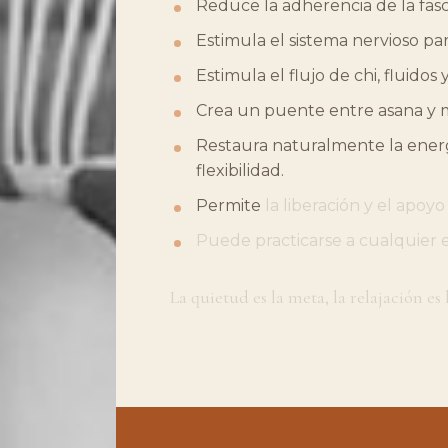
Reduce
la
adherencia
de
la
fasc
Estimula
el
sistema
nervioso
pa
Estimula
el
flujo
de
chi,
fluidos
Crea
un
puente
entre
asana
y
Restaura
naturalmente
la
ener
flexibilidad.
Permite
la
liberación
y
el
apoyo
Puede
practicarse
a
cualquier
La
quietud
es
la
meta,
la
relajación
es