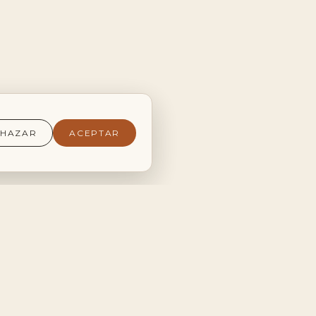
CHAZAR
ACEPTAR
CONTACTO
+34 685 963 230
Camí de Montfort, 153
03295 Elche