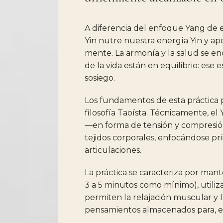
A
diferencia
del
enfoque
Yang
de
Yin
nutre
nuestra
energía
Yin
y
ap
mente.
La
armonía
y
la
salud
se
en
de
la
vida
están
en
equilibrio:
ese
e
sosiego.
Los
fundamentos
de
esta
práctica
filosofía
Taoísta.
Técnicamente,
el
—en
forma
de
tensión
y
compresi
tejidos
corporales,
enfocándose
pr
articulaciones.
La
práctica
se
caracteriza
por
mant
3
a
5
minutos
como
mínimo),
utili
permiten
la
relajación
muscular
y
pensamientos
almacenados
para,
e