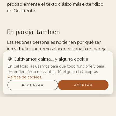
probablemente el texto clásico más extendido
en Occidente.
En pareja, también
Las sesiones personales no tienen por qué ser
individuales: podemos hacer el trabajo en pareja,
si queréis venir dos personas, sea cual sea vuestra
🍪 Cultivamos calma… y alguna cookie
relación personal. Tengo bonos específicos para
En Cal Roig las usamos para que todo funcione y para
esta situación.
entender cómo nos visitas. Tú eliges si las aceptas.
Política de cookies
.
RECHAZAR
ACEPTAR
Horario
Para convenir estas sesiones necesitamos cuadrar
agenda: son las horas centrales del día las que
tenemos para articular nuestros encuentros,