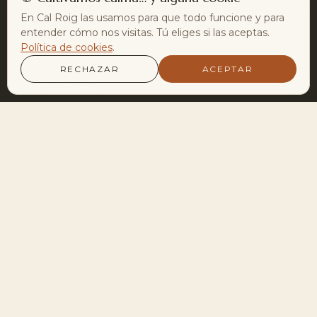
En Cal Roig las usamos para que todo funcione y para
entender cómo nos visitas. Tú eliges si las aceptas.
PRÁCTICAS
Política de cookies
.
Programa semanal
RECHAZAR
ACEPTAR
Clases puntuales
Sesiones privadas
Disciplinas
Terapias
CAL ROIG
Agenda · Encuentros
Retiros
El enclave
Sobre mí