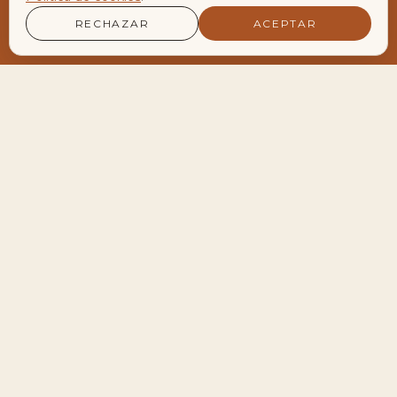
RECHAZAR
ACEPTAR
LA AGENDA VIVA DEL ENCLAVE
Encuentros y Retiros
Próximos encuentros
28
Meditación de Luna Llena en Velero
AGO
19:30 — 22:30