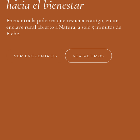
h
a
c
i
a
e
l
b
i
e
n
e
s
t
a
r
Encuentra la práctica que resuena contigo, en un
enclave rural abierto a Natura, a sólo 5 minutos de
Elche.
VER ENCUENTROS
VER RETIROS