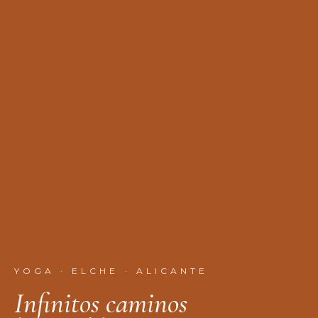
YOGA · ELCHE · ALICANTE
I
n
f
n
i
t
o
s
c
a
m
i
n
o
s