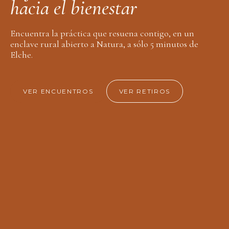
h
a
c
i
a
e
l
b
i
e
n
e
s
t
a
r
Encuentra la práctica que resuena contigo, en un
enclave rural abierto a Natura, a sólo 5 minutos de
Elche.
VER ENCUENTROS
VER RETIROS