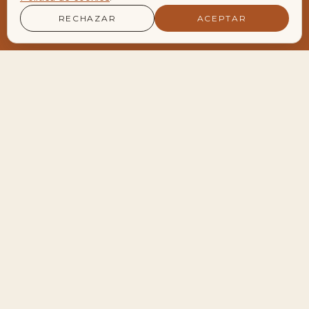
RECHAZAR
ACEPTAR
LA AGENDA VIVA DEL ENCLAVE
Encuentros y Retiros
Próximos encuentros
28
Meditación de Luna Llena en Velero
AGO
19:30 — 22:30