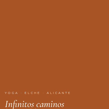
YOGA · ELCHE · ALICANTE
I
n
f
n
i
t
o
s
c
a
m
i
n
o
s