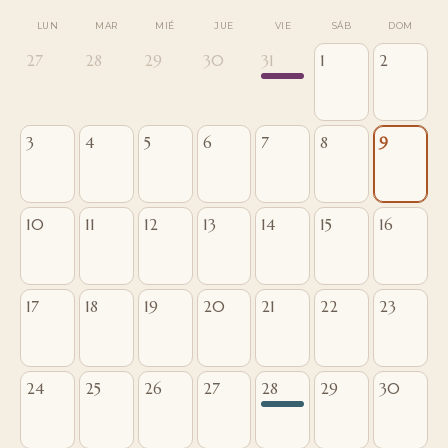
LUN
MAR
MIÉ
JUE
VIE
SÁB
DOM
27
28
29
30
31
1
2
3
4
5
6
7
8
9
10
11
12
13
14
15
16
17
18
19
20
21
22
23
24
25
26
27
28
29
30