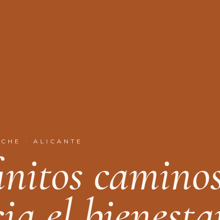
LCHE · ALICANTE
f
n
i
t
o
s
c
a
m
i
n
o
c
i
a
e
l
b
i
e
n
e
s
t
a