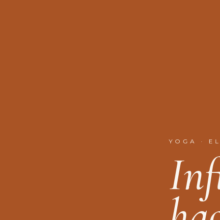
YOGA · E
I
n
h
a