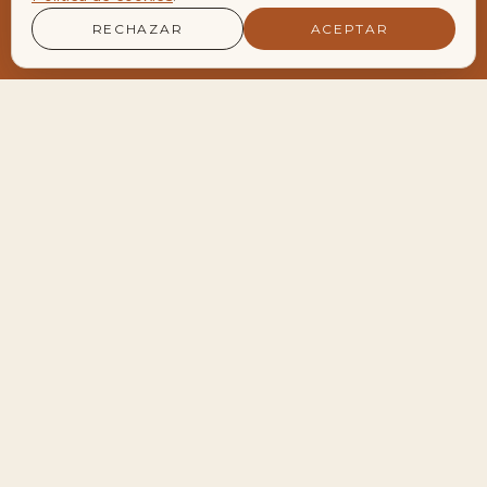
RECHAZAR
ACEPTAR
LA AGENDA VIVA DEL ENCLAVE
Encuentros y Retiros
Próximos encuentros
28
Meditación de Luna Llena en Velero
AGO
19:30 — 22:30