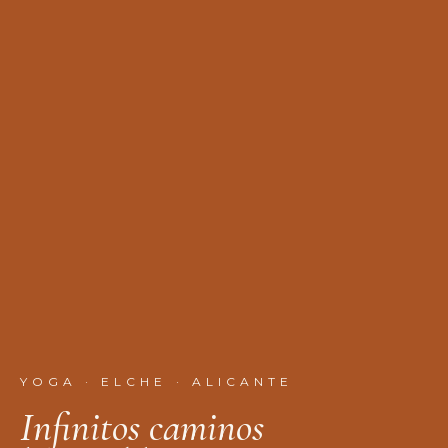
YOGA · ELCHE · ALICANTE
I
n
f
n
i
t
o
s
c
a
m
i
n
o
s