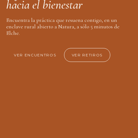
h
a
c
i
a
e
l
b
i
e
n
e
s
t
a
r
Encuentra la práctica que resuena contigo, en un
enclave rural abierto a Natura, a sólo 5 minutos de
Elche.
VER ENCUENTROS
VER RETIROS