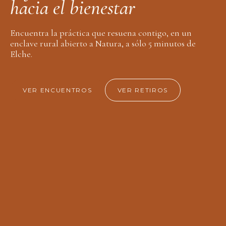
h
a
c
i
a
e
l
b
i
e
n
e
s
t
a
r
Encuentra la práctica que resuena contigo, en un
enclave rural abierto a Natura, a sólo 5 minutos de
Elche.
VER ENCUENTROS
VER RETIROS