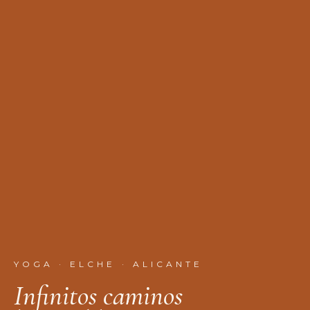
YOGA · ELCHE · ALICANTE
I
n
f
n
i
t
o
s
c
a
m
i
n
o
s