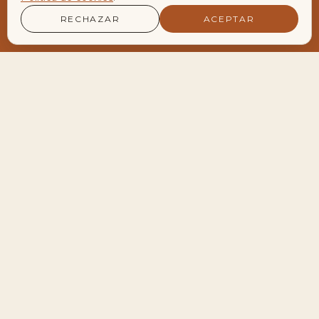
RECHAZAR
ACEPTAR
LA AGENDA VIVA DEL ENCLAVE
Encuentros y Retiros
Próximos encuentros
28
Meditación de Luna Llena en Velero
AGO
19:30 — 22:30