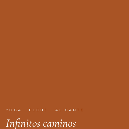
YOGA · ELCHE · ALICANTE
I
n
f
n
i
t
o
s
c
a
m
i
n
o
s