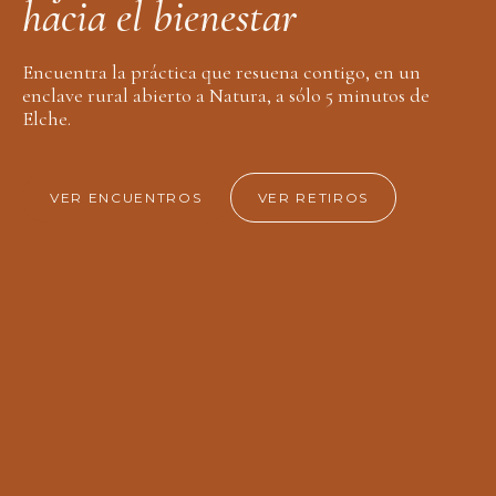
h
a
c
i
a
e
l
b
i
e
n
e
s
t
a
r
Encuentra la práctica que resuena contigo, en un
enclave rural abierto a Natura, a sólo 5 minutos de
Elche.
VER ENCUENTROS
VER RETIROS