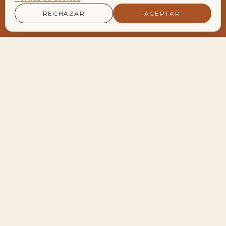
RECHAZAR
ACEPTAR
LA AGENDA VIVA DEL ENCLAVE
Encuentros y Retiros
Próximos encuentros
28
Meditación de Luna Llena en Velero
AGO
19:30 — 22:30