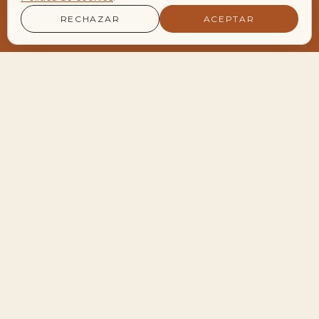
RECHAZAR
ACEPTAR
LA AGENDA VIVA DEL ENCLAVE
Encuentros y Retiros
Próximos encuentros
28
Meditación de Luna Llena en Velero
AGO
19:30 — 22:30