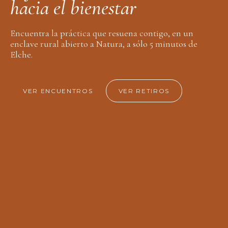
h
a
c
i
a
e
l
b
i
e
n
e
s
t
a
r
Encuentra la práctica que resuena contigo, en un
enclave rural abierto a Natura, a sólo 5 minutos de
Elche.
VER ENCUENTROS
VER RETIROS