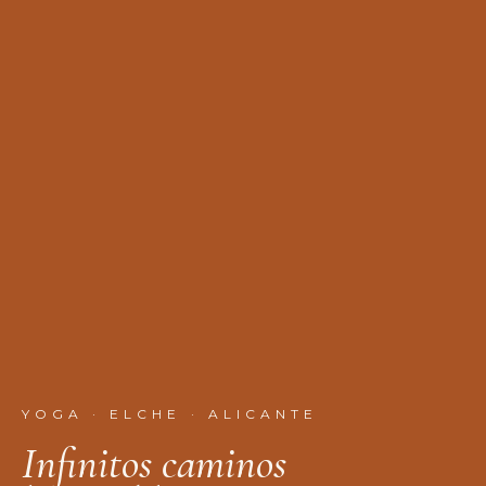
YOGA · ELCHE · ALICANTE
I
n
f
n
i
t
o
s
c
a
m
i
n
o
s