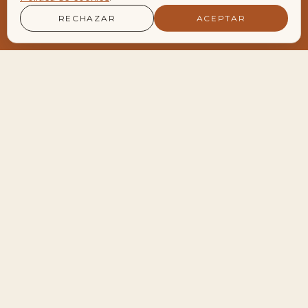
RECHAZAR
ACEPTAR
LA AGENDA VIVA DEL ENCLAVE
Encuentros y Retiros
Próximos encuentros
28
Meditación de Luna Llena en Velero
AGO
19:30 — 22:30