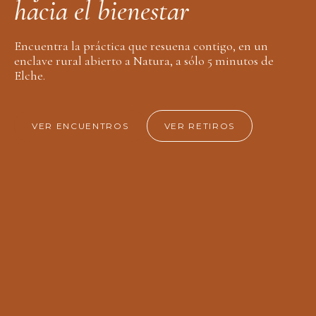
h
a
c
i
a
e
l
b
i
e
n
e
s
t
a
r
Encuentra la práctica que resuena contigo, en un
enclave rural abierto a Natura, a sólo 5 minutos de
Elche.
VER ENCUENTROS
VER RETIROS