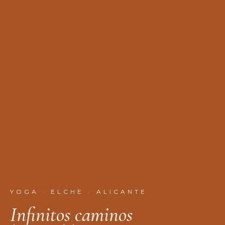
YOGA · ELCHE · ALICANTE
I
n
f
n
i
t
o
s
c
a
m
i
n
o
s