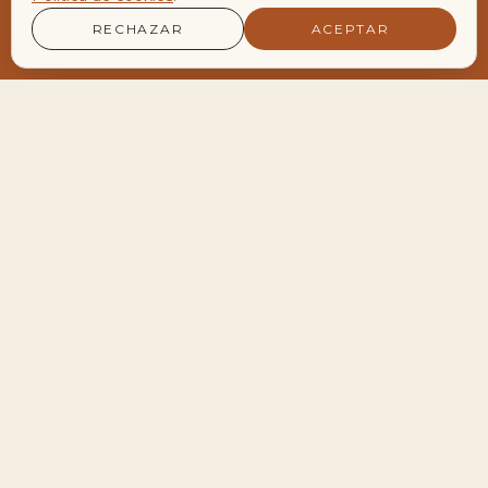
RECHAZAR
ACEPTAR
LA AGENDA VIVA DEL ENCLAVE
Encuentros y Retiros
Próximos encuentros
28
Meditación de Luna Llena en Velero
AGO
19:30 — 22:30