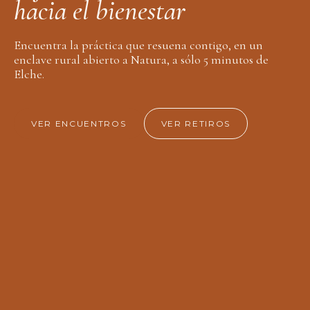
h
a
c
i
a
e
l
b
i
e
n
e
s
t
a
r
Encuentra la práctica que resuena contigo, en un
enclave rural abierto a Natura, a sólo 5 minutos de
Elche.
VER ENCUENTROS
VER RETIROS