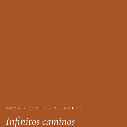
YOGA · ELCHE · ALICANTE
I
n
f
n
i
t
o
s
c
a
m
i
n
o
s