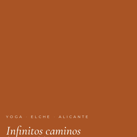
YOGA · ELCHE · ALICANTE
I
n
f
n
i
t
o
s
c
a
m
i
n
o
s