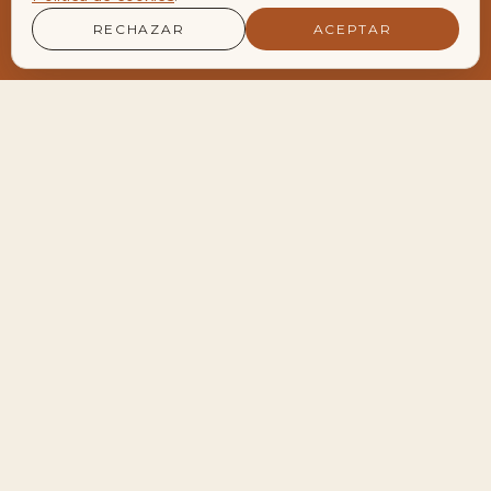
RECHAZAR
ACEPTAR
LA AGENDA VIVA DEL ENCLAVE
Encuentros y Retiros
Próximos encuentros
28
Meditación de Luna Llena en Velero
AGO
19:30 — 22:30