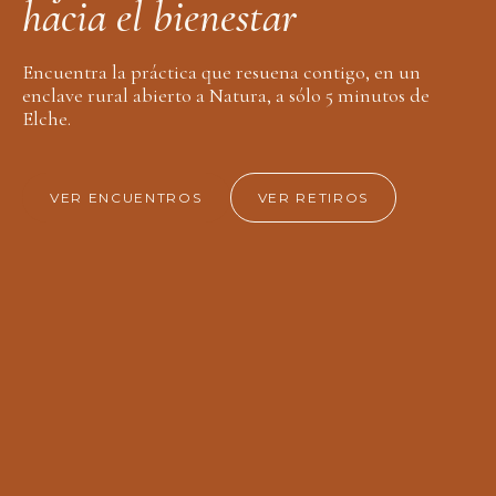
h
a
c
i
a
e
l
b
i
e
n
e
s
t
a
r
Encuentra la práctica que resuena contigo, en un
enclave rural abierto a Natura, a sólo 5 minutos de
Elche.
VER ENCUENTROS
VER RETIROS