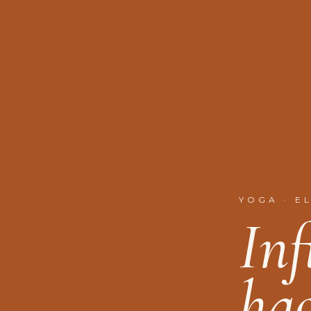
YOGA · E
I
n
h
a