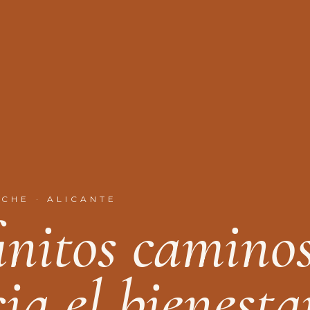
LCHE · ALICANTE
f
n
i
t
o
s
c
a
m
i
n
o
c
i
a
e
l
b
i
e
n
e
s
t
a